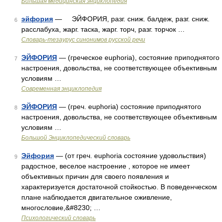
Большая медицинская энциклопедия
эйфория
— ЭЙФОРИЯ, разг. сниж. балдеж, разг. сниж.
6
расслабуха, жарг. таска, жарг. торч, разг. торчок …
Словарь-тезаурус синонимов русской речи
ЭЙФОРИЯ
— (греческое euphoria), состояние приподнятого
7
настроения, довольства, не соответствующее объективным
условиям …
Современная энциклопедия
ЭЙФОРИЯ
— (греч. euphoria) состояние приподнятого
8
настроения, довольства, не соответствующее объективным
условиям …
Большой Энциклопедический словарь
Эйфория
— (от греч. euphoria состояние удовольствия)
9
радостное, веселое настроение , которое не имеет
объективных причин для своего появления и
характеризуется достаточной стойкостью. В поведенческом
плане наблюдается двигательное оживление,
многословие,&#8230; …
Психологический словарь