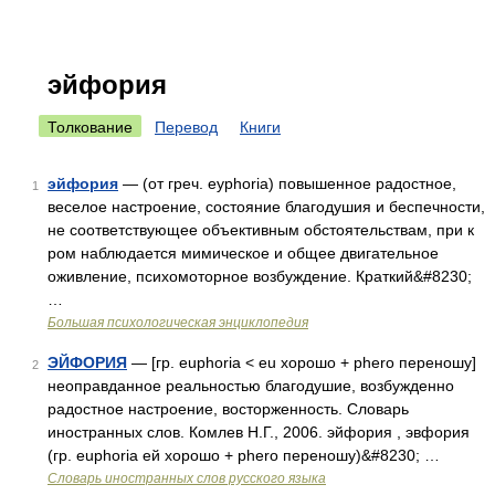
эйфория
Толкование
Перевод
Книги
эйфория
— (от греч. eyphoria) повышенное радостное,
1
веселое настроение, состояние благодушия и беспечности,
не соответствующее объективным обстоятельствам, при к
ром наблюдается мимическое и общее двигательное
оживление, психомоторное возбуждение. Краткий&#8230;
…
Большая психологическая энциклопедия
ЭЙФОРИЯ
— [гр. euphoria < eu хорошо + phero переношу]
2
неоправданное реальностью благодушие, возбужденно
радостное настроение, восторженность. Словарь
иностранных слов. Комлев Н.Г., 2006. эйфория , эвфория
(гр. euphoria ей хорошо + phero переношу)&#8230; …
Словарь иностранных слов русского языка