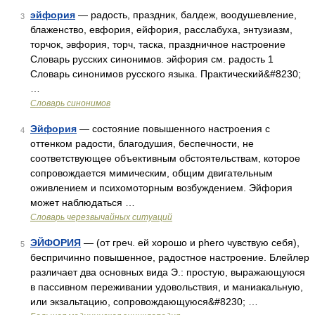
эйфория
— радость, праздник, балдеж, воодушевление,
3
блаженство, евфория, ейфория, расслабуха, энтузиазм,
торчок, эвфория, торч, таска, праздничное настроение
Словарь русских синонимов. эйфория см. радость 1
Словарь синонимов русского языка. Практический&#8230;
…
Словарь синонимов
Эйфория
— состояние повышенного настроения с
4
оттенком радости, благодушия, беспечности, не
соответствующее объективным обстоятельствам, которое
сопровождается мимическим, общим двигательным
оживлением и психомоторным возбуждением. Эйфория
может наблюдаться …
Словарь черезвычайных ситуаций
ЭЙФОРИЯ
— (от греч. ей хорошо и phero чувствую себя),
5
беспричинно повышенное, радостное настроение. Блейлер
различает два основных вида Э.: простую, выражающуюся
в пассивном переживании удовольствия, и маниакальную,
или экзальтацию, сопровождающуюся&#8230; …