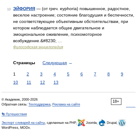
ЭЙФОРИЯ
— (от греч. eyphoria) повышенное, радостное,
10
веселое настроение; состояние благодушия и беспечности,
не соответствующее объективным обстоятельствам, при
котором наблюдается общее двигательное и
эмоциональное оживление, психомоторное
возбуждение.&#8230; …
Философская энциклопедия
Страницы
Следующая
→
1
2
3
4
5
6
7
8
9
10
11
12
13
© Академик, 2000-2026
18+
Обратная связь:
Техподдержка
,
Реклама на сайте
👣 Путешествия
Экспорт словарей на сайты
, сделанные на PHP,
Joomla,
Drupal,
WordPress, MODx.